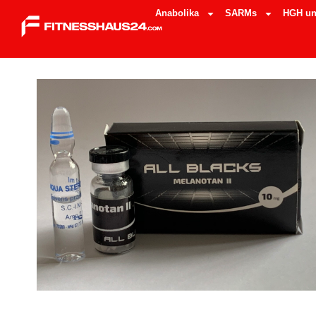
Anabolika
SARMs
HGH un