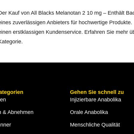
Der Kauf von All Blacks Melanotan 2 10 mg – Enthält Bac
eines zuverlässigen Anbieters für hochwertige Produkte.
einen erstklassigen Kundenservice. Erfahren Sie mehr üb
Kategorie
.
ategorien
Gehen Sie schnell zu
gen
Injizierbare Anabolika
n & Abnehmen
Orale Anabolika
enner
Menschliche Qualität