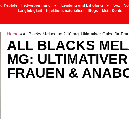
d Peptide
Fettverbrennung
Leistung und Erholung
Sex
Vo
Langlebigkeit
Injektionsmaterialien
Blogs
Mein Konto
Home
»
All Blacks Melanotan 2 10 mg: Ultimativer Guide für Fra
ALL BLACKS MEL
MG: ULTIMATIVER
FRAUEN & ANAB