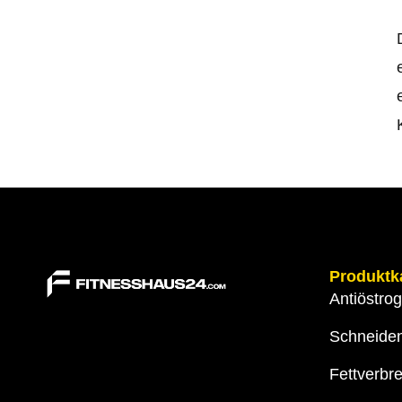
Produktk
Antiöstro
Schneide
Fettverbr