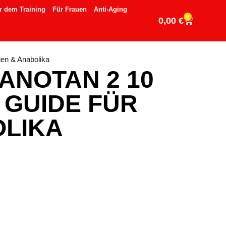
r dem Training
Für Frauen
Anti-Aging
0
0,00
€
uen & Anabolika
ANOTAN 2 10
 GUIDE FÜR
OLIKA