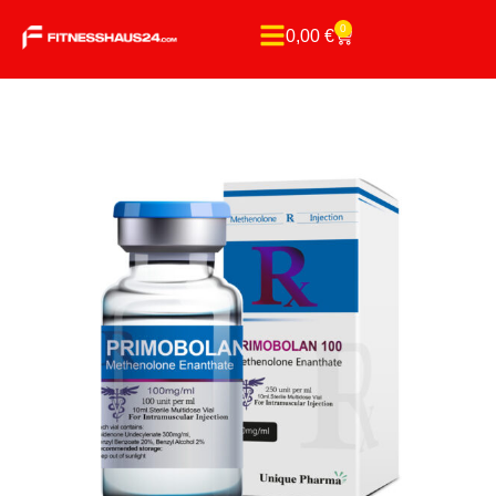
0
0,00
€