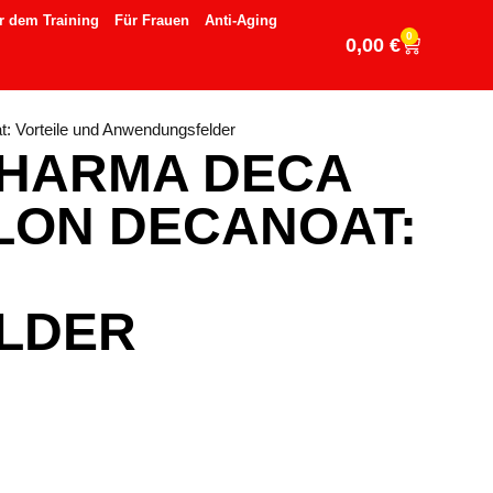
r dem Training
Für Frauen
Anti-Aging
0
0,00
€
: Vorteile und Anwendungsfelder
PHARMA DECA
LON DECANOAT:
LDER