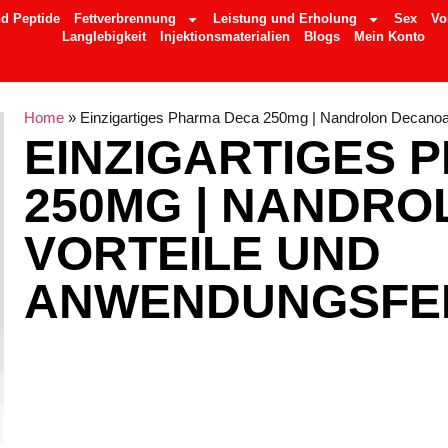
d Peptide
Fettverbrennung
Leistung und Erholung
Sex
Vo
Langlebigkeit
Injektionsmaterialien
Blogs
Mein Konto
Home
»
Einzigartiges Pharma Deca 250mg | Nandrolon Decanoat
EINZIGARTIGES 
250MG | NANDRO
VORTEILE UND
ANWENDUNGSFE