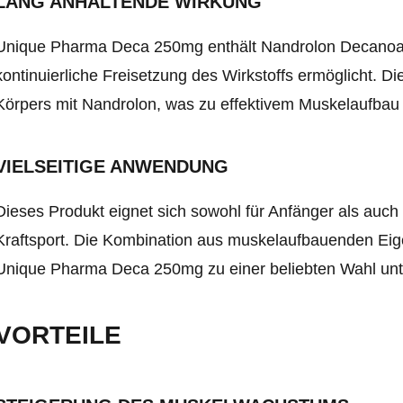
LANG ANHALTENDE WIRKUNG
Unique Pharma Deca 250mg enthält Nandrolon Decanoat, 
kontinuierliche Freisetzung des Wirkstoffs ermöglicht. D
Körpers mit Nandrolon, was zu effektivem Muskelaufbau 
VIELSEITIGE ANWENDUNG
Dieses Produkt eignet sich sowohl für Anfänger als auc
Kraftsport. Die Kombination aus muskelaufbauenden Ei
Unique Pharma Deca 250mg zu einer beliebten Wahl unte
VORTEILE