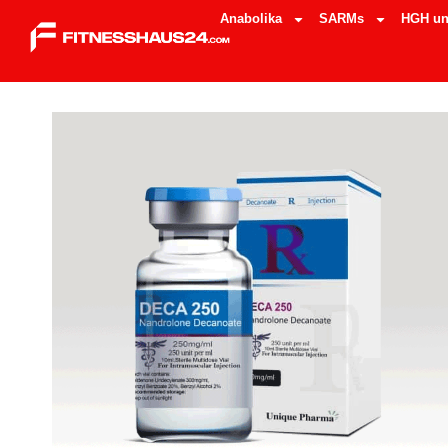
Anabolika
SARMs
HGH un