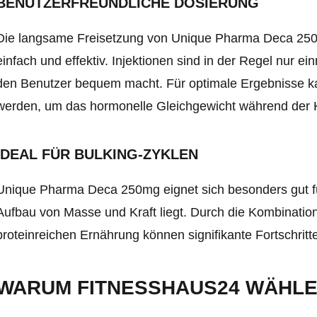
BENUTZERFREUNDLICHE DOSIERUNG
Die langsame Freisetzung von Unique Pharma Deca 25
einfach und effektiv. Injektionen sind in der Regel nur 
den Benutzer bequem macht. Für optimale Ergebnisse ka
werden, um das hormonelle Gleichgewicht während der K
IDEAL FÜR BULKING-ZYKLEN
Unique Pharma Deca 250mg eignet sich besonders gut fü
Aufbau von Masse und Kraft liegt. Durch die Kombinatio
proteinreichen Ernährung können signifikante Fortschrit
WARUM FITNESSHAUS24 WÄHL