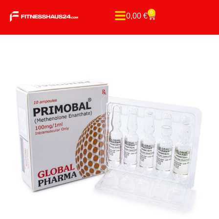
0
0,00
€