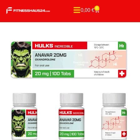
0
0,00
€