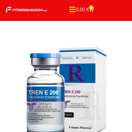
0
0,00
€