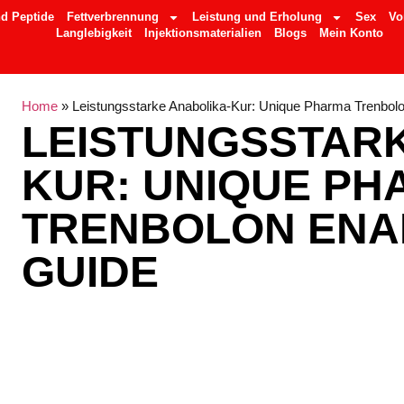
d Peptide
Fettverbrennung
Leistung und Erholung
Sex
Vo
Langlebigkeit
Injektionsmaterialien
Blogs
Mein Konto
Home
»
Leistungsstarke Anabolika-Kur: Unique Pharma Trenbo
LEISTUNGSSTARK
KUR: UNIQUE PH
TRENBOLON ENA
GUIDE