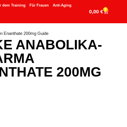
r dem Training
Für Frauen
Anti-Aging
0
0,00
€
lon Enanthate 200mg Guide
E ANABOLIKA-
ARMA
NTHATE 200MG