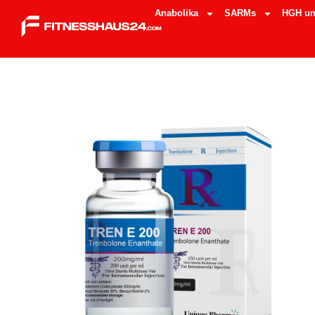
Anabolika
SARMs
HGH un