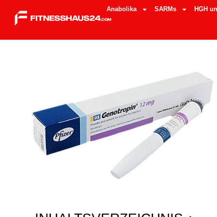
Anabolika
SARMs
HGH un