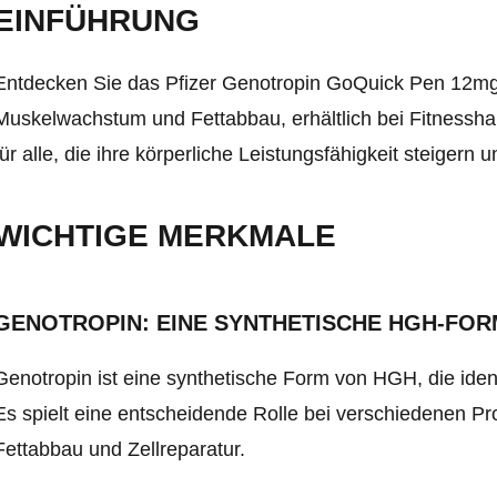
EINFÜHRUNG
Entdecken Sie das Pfizer Genotropin GoQuick Pen 12mg
Muskelwachstum und Fettabbau, erhältlich bei Fitnessha
für alle, die ihre körperliche Leistungsfähigkeit steigern
WICHTIGE MERKMALE
GENOTROPIN: EINE SYNTHETISCHE HGH-FOR
Genotropin ist eine synthetische Form von HGH, die id
Es spielt eine entscheidende Rolle bei verschiedenen P
Fettabbau und Zellreparatur.