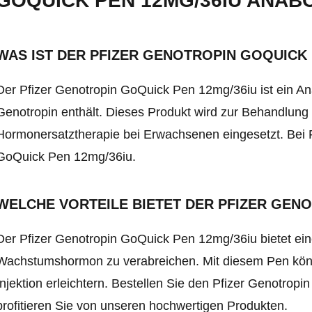
GOQUICK PEN 12MG/36IU ANAB
WAS IST DER PFIZER GENOTROPIN GOQUICK 
Der Pfizer Genotropin GoQuick Pen 12mg/36iu ist ein A
Genotropin enthält. Dieses Produkt wird zur Behandlun
Hormonersatztherapie bei Erwachsenen eingesetzt. Bei F
GoQuick Pen 12mg/36iu.
WELCHE VORTEILE BIETET DER PFIZER GENO
Der Pfizer Genotropin GoQuick Pen 12mg/36iu bietet ei
Wachstumshormon zu verabreichen. Mit diesem Pen könne
Injektion erleichtern. Bestellen Sie den Pfizer Genotro
profitieren Sie von unseren hochwertigen Produkten.