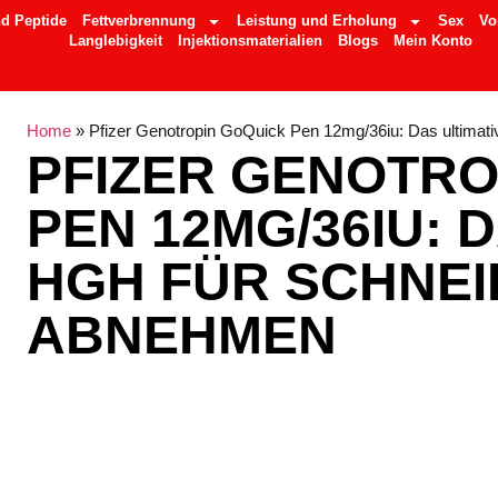
d Peptide
Fettverbrennung
Leistung und Erholung
Sex
Vo
Langlebigkeit
Injektionsmaterialien
Blogs
Mein Konto
Home
»
Pfizer Genotropin GoQuick Pen 12mg/36iu: Das ultima
PFIZER GENOTRO
PEN 12MG/36IU: 
HGH FÜR SCHNEI
ABNEHMEN