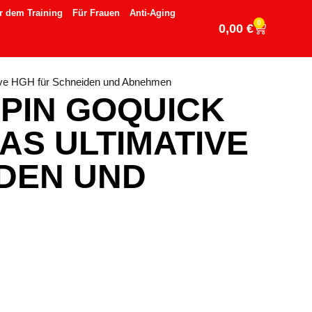
r dem Training
Für Frauen
Anti-Aging
0
0,00
€
tive HGH für Schneiden und Abnehmen
PIN GOQUICK
DAS ULTIMATIVE
DEN UND