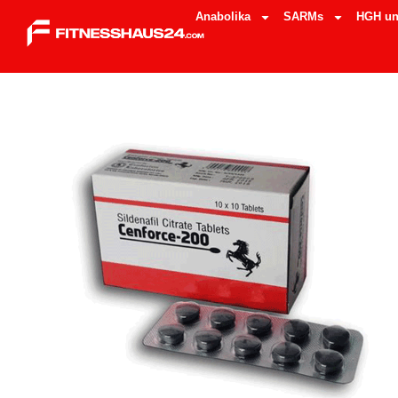
Anabolika
SARMs
HGH un