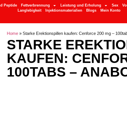
d Peptide
Fettverbrennung
Leistung und Erholung
Sex
Vo
Langlebigkeit
Injektionsmaterialien
Blogs
Mein Konto
Home
»
Starke Erektionspillen kaufen: Cenforce 200 mg – 100ta
STARKE EREKTIO
KAUFEN: CENFOR
100TABS – ANAB