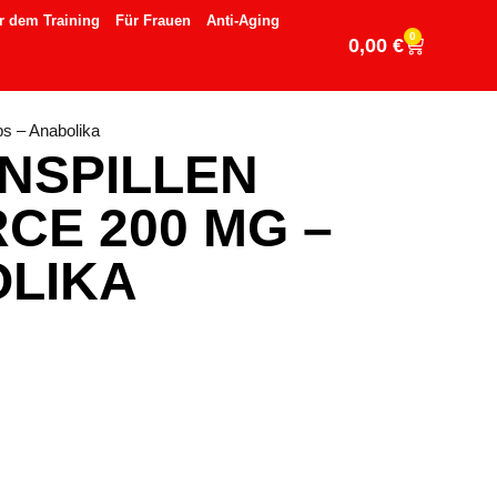
r dem Training
Für Frauen
Anti-Aging
0
0,00
€
bs – Anabolika
NSPILLEN
CE 200 MG –
OLIKA