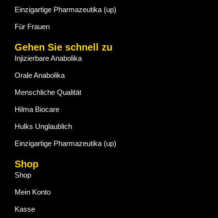
Einzigartige Pharmazeutika (up)
Für Frauen
Gehen Sie schnell zu
Injizierbare Anabolika
Orale Anabolika
Menschliche Qualität
Hilma Biocare
Hulks Unglaublich
Einzigartige Pharmazeutika (up)
Shop
Shop
Mein Konto
Kasse