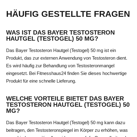
HÄUFIG GESTELLTE FRAGEN
WAS IST DAS BAYER TESTOSTERON
HAUTGEL (TESTOGEL) 50 MG?
Das Bayer Testosteron Hautgel (Testogel) 50 mg ist ein
Produkt, das zur externen Anwendung von Testosteron dient.
Es wird häufig zur Behandlung von Testosteronmangel
eingesetzt. Bei Fitnesshaus24 finden Sie dieses hochwertige
Produkt für eine schnelle Lieferung.
WELCHE VORTEILE BIETET DAS BAYER
TESTOSTERON HAUTGEL (TESTOGEL) 50
MG?
Das Bayer Testosteron Hautgel (Testogel) 50 mg kann dazu
beitragen, den Testosteronspiegel im Körper zu erhöhen, was