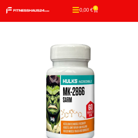
0
0,00
€