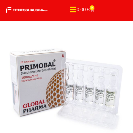
0
0,00
€