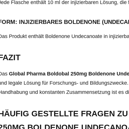
Jede Flasche enthält 10 ml der injizierbaren Lösung, die
FORM: INJIZIERBARES BOLDENONE (UNDECA
Das Produkt enthält Boldenone Undecanoate in injizierb
FAZIT
Das
Global Pharma Boldobal 250mg Boldenone Und
und legale Lösung für Forschungs- und Bildungszwecke. M
Handhabung und konstanten Zusammensetzung ist es die
HÄUFIG GESTELLTE FRAGEN Z
250MG BOLDENONE UNDECANO