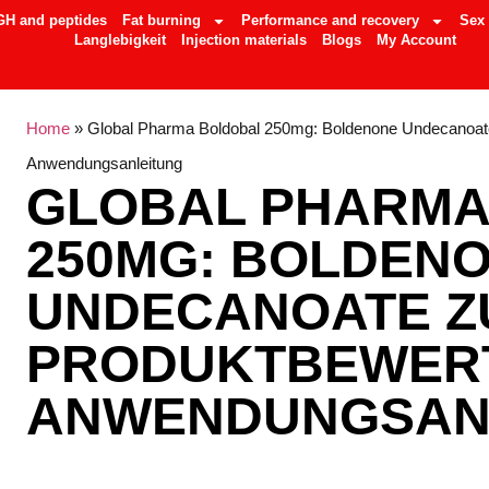
GH and peptides
Fat burning
Performance and recovery
Sex
Langlebigkeit
Injection materials
Blogs
My Account
Home
»
Global Pharma Boldobal 250mg: Boldenone Undecanoate 
Anwendungsanleitung
GLOBAL PHARMA
250MG: BOLDEN
UNDECANOATE ZU
PRODUKTBEWER
ANWENDUNGSAN