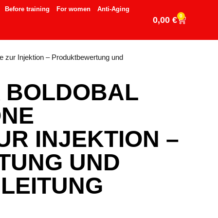
Before training
For women
Anti-Aging
0
0,00
€
zur Injektion – Produktbewertung und
 BOLDOBAL
ONE
R INJEKTION –
TUNG UND
LEITUNG