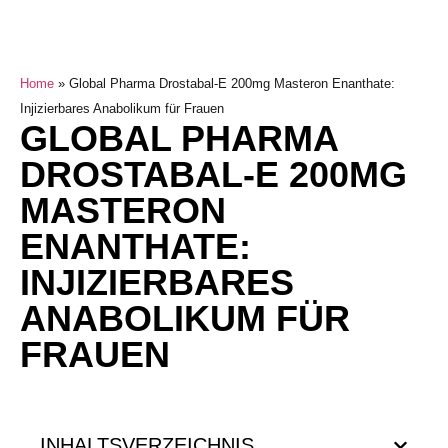
Home
»
Global Pharma Drostabal-E 200mg Masteron Enanthate:
Injizierbares Anabolikum für Frauen
GLOBAL PHARMA
DROSTABAL-E 200MG
MASTERON
ENANTHATE:
INJIZIERBARES
ANABOLIKUM FÜR
FRAUEN
INHALTSVERZEICHNIS