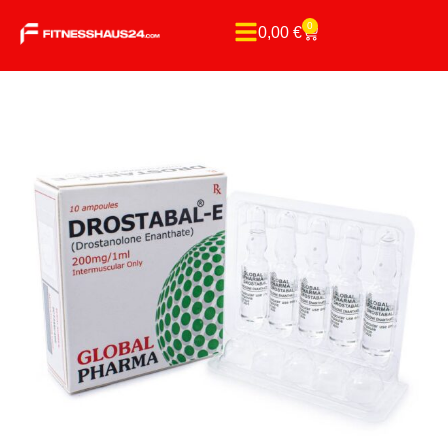
0
0,00
€