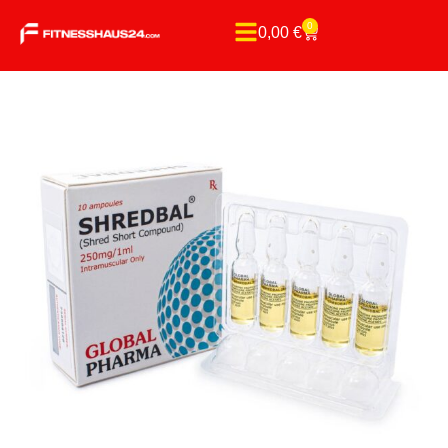
0
0,00
€