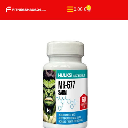
0
0,00
€