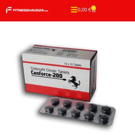
0
0,00
€