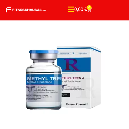
0
0,00
€