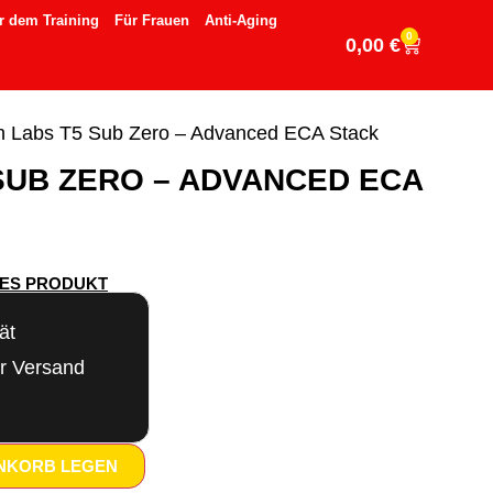
r dem Training
Für Frauen
Anti-Aging
0
0,00
€
n Labs T5 Sub Zero – Advanced ECA Stack
 SUB ZERO – ADVANCED ECA
SES PRODUKT
ät
er Versand
ENKORB LEGEN