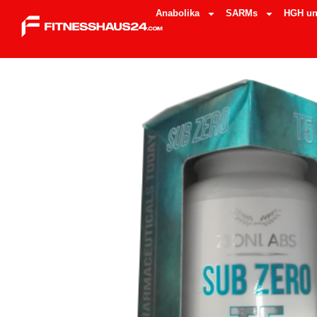
Anabolika
SARMs
HGH un