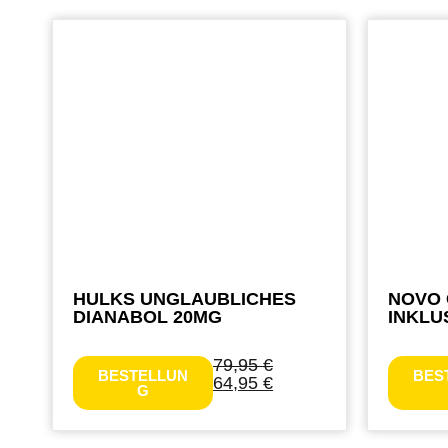
HULKS UNGLAUBLICHES
NOVO 
DIANABOL 20MG
INKLU
79,95
€
BESTELLUN
BES
64,95
€
G