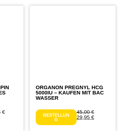
PIN
ORGANON PREGNYL HCG
ES
5000IU – KAUFEN MIT BAC
WASSER
5
€
45,00
€
BESTELLUN
29,95
€
G