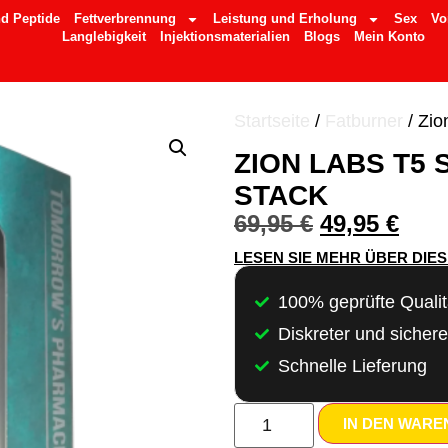
d Peptide
Fettverbrennung
Leistung und Erholung
Sex
Vo
Langlebigkeit
Injektionsmaterialien
Blogs
Mein Konto
Startseite
/
Fatburner
/ Zio
ZION LABS T5
STACK
69,95
€
49,95
€
LESEN SIE MEHR ÜBER DIE
100% geprüfte Qualit
Diskreter und sicher
Schnelle Lieferung
IN DEN WAR