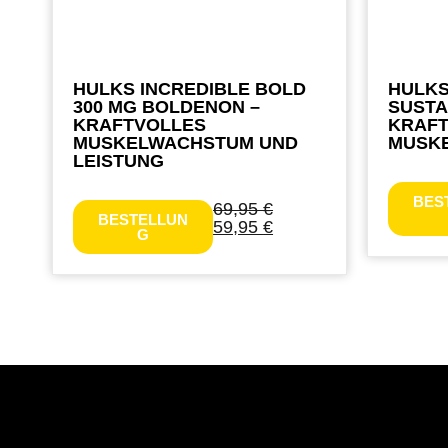
HULKS INCREDIBLE BOLD
HULKS
300 MG BOLDENON –
SUSTA
KRAFTVOLLES
KRAF
MUSKELWACHSTUM UND
MUSK
LEISTUNG
BES
69,95
€
BESTELLUN
59,95
€
G