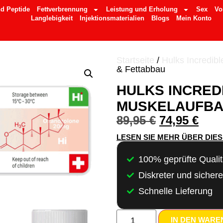
d Peptide
Fettverbrennung
Leistung und Erholung
Sex
Vo
Langlebigkeit
Injektionsmaterialien
Blogs
Mein Konto
Startseite
/
Hulks Incredibl
& Fettabbau
HULKS INCRED
MUSKELAUFBA
89,95
€
74,95
€
LESEN SIE MEHR ÜBER DIE
100% geprüfte Qualit
Diskreter und sicher
Schnelle Lieferung
IN DEN WAR