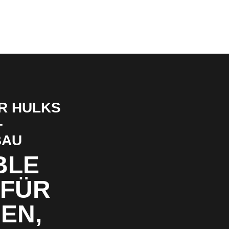
R HULKS
–
BAU
BLE
 FÜR
EN,