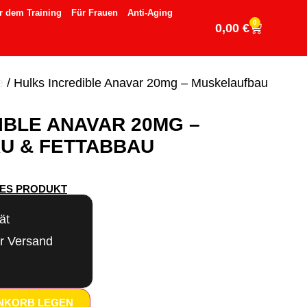
r dem Training
Für Frauen
Anti-Aging
0
0,00
€
e
/ Hulks Incredible Anavar 20mg – Muskelaufbau
IBLE ANAVAR 20MG –
U & FETTABBAU
SES PRODUKT
ät
er Versand
ENKORB LEGEN