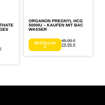
ORGANON PREGNYL HCG
THATE
5000IU – KAUFEN MIT BAC
IGES
WASSER
45,00
€
BESTELLUN
29,95
€
G
€