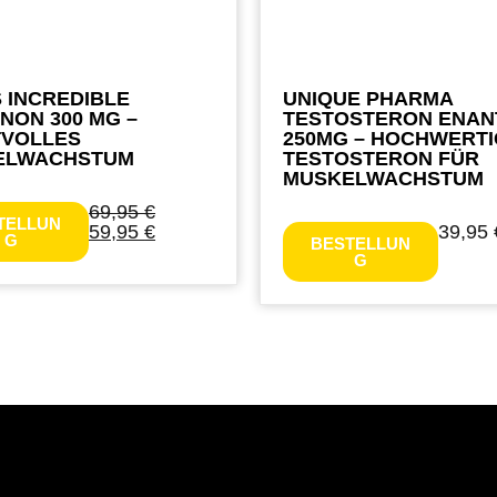
 INCREDIBLE
UNIQUE PHARMA
NON 300 MG –
TESTOSTERON ENAN
TVOLLES
250MG – HOCHWERT
ELWACHSTUM
TESTOSTERON FÜR
MUSKELWACHSTUM
69,95
€
TELLUN
59,95
€
39,95
G
BESTELLUN
G