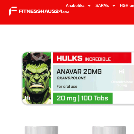
Anabolika
SARMs
HGH un