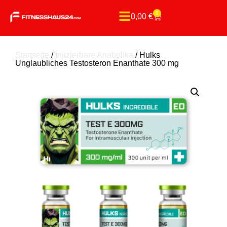
0
0,00
€
Startseite
/
Injizierbare Anabolika
/ Hulks
Unglaubliches Testosteron Enanthate 300 mg