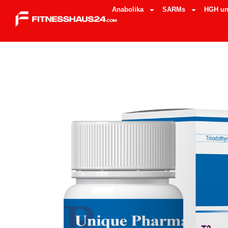
Anabolika
SARMs
HGH un