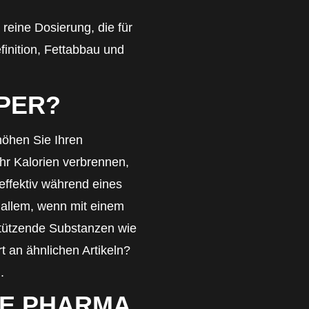
reine Dosierung, die für
finition, Fettabbau und
RPER?
höhen Sie Ihren
r Kalorien verbrennen,
ffektiv während eines
 allem, wenn mit einem
stützende Substanzen wie
rt an ähnlichen Artikeln?
g
.
UE PHARMA