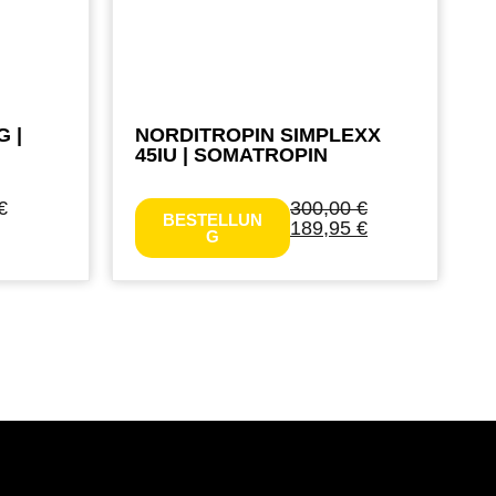
 |
NORDITROPIN SIMPLEXX
45IU | SOMATROPIN
€
300,00
€
BESTELLUN
189,95
€
G