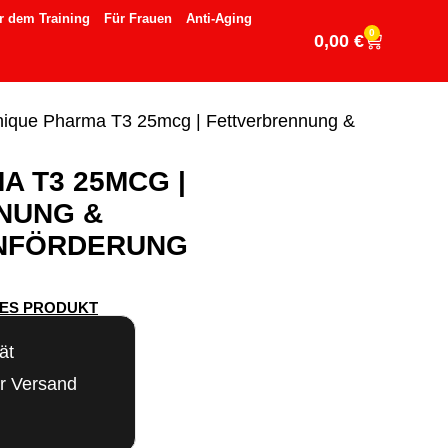
r dem Training
Für Frauen
Anti-Aging
0
0,00
€
nique Pharma T3 25mcg | Fettverbrennung &
A T3 25MCG |
NUNG &
NFÖRDERUNG
SES PRODUKT
ät
er Versand