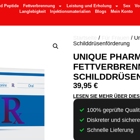
d Peptide
Fettverbrennung
Leistung und Erholung
Sex
Vo
Langlebigkeit
Injektionsmaterialien
Blogs
Mein Konto
Startseite
/
Für Frauen
/ U
Schilddrüsenförderung
UNIQUE PHARM
FETTVERBREN
SCHILDDRÜSE
39,95
€
LESEN SIE MEHR ÜBER DIE
100% geprüfte Qualit
Diskreter und sicher
Schnelle Lieferung