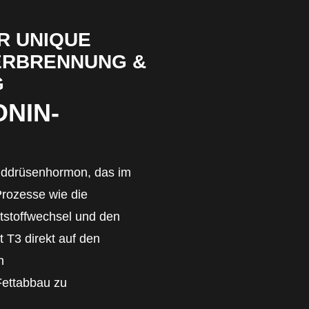
R UNIQUE
VERBRENNUNG &
G
ONIN-
hilddrüsenhormon, das im
Prozesse wie die
ttstoffwechsel und den
 T3 direkt auf den
n
Fettabbau zu