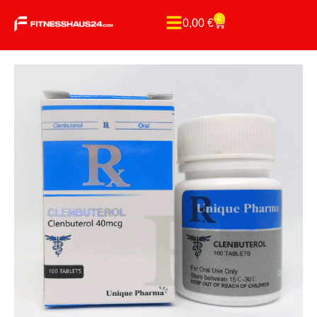
0
0,00
€