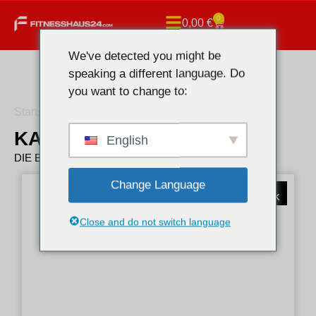
0
0,00
€
We've detected you might be
speaking a different language. Do
you want to change to:
Startseite
/ Medi Pharma
KAUFEN MEDI PHARMA
English
DIE BESTEN MEDI PHARMA
Change Language
HÄNDLERPREIS
AB €18 PRO STÜCK
Close and do not switch language