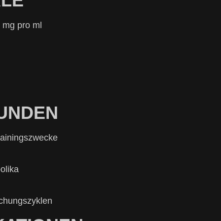
ALE
0 mg pro ml
KUNDEN
Trainingszwecke
olika
rschungszyklen