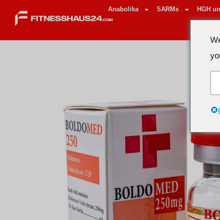
Anabolika
SARMs
HGH un
We
yo