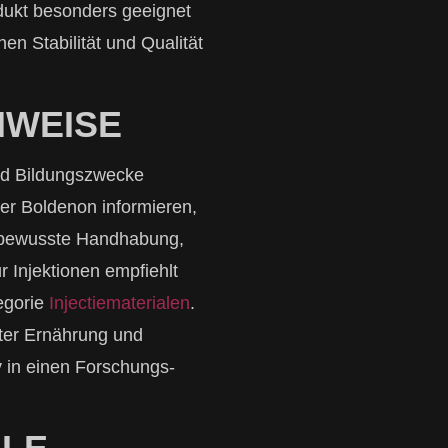
ukt besonders geeignet
n Stabilität und Qualität
NWEISE
und Bildungszwecke
er Boldenon informieren,
gsbewusste Handhabung,
r Injektionen empfiehlt
egorie
Injectiematerialen
.
ster Ernährung und
v in einen Forschungs-