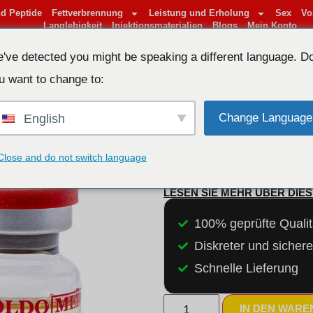
d Peptide
Fettverbrennung
Leistung und Erholung
Sex
Vo
Langlebigkeit
Injektionsmaterialien
Blogs
Mein Konto
've detected you might be speaking a different language. D
u want to change to:
Startseite
/
Injizierbare An
Boldenone
Change Language
English
MEDI PHARMA
BOLDENONE
Close and do not switch language
44,95
€
LESEN SIE MEHR ÜBER DIE
100% geprüfte Qualit
Diskreter und sicher
Schnelle Lieferung
IN DEN WAR