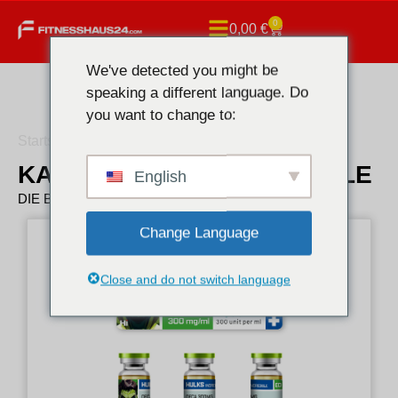
0
0,00
€
We've detected you might be
speaking a different language. Do
you want to change to:
Startseite
/ Hulks Incredible
KAUFEN HULKS INCREDIBLE
English
DIE BESTEN HULKS INCREDIBLE
Change Language
Close and do not switch language