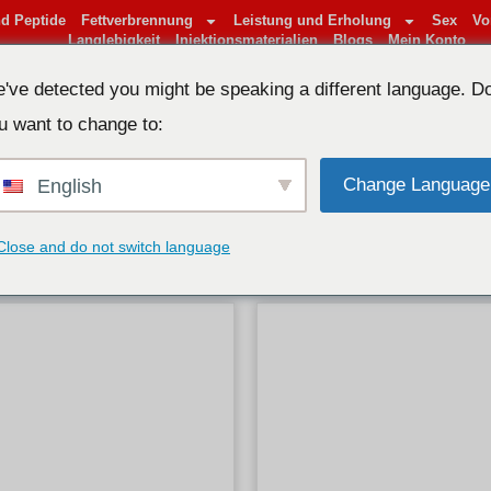
d Peptide
Fettverbrennung
Leistung und Erholung
Sex
Vo
Langlebigkeit
Injektionsmaterialien
Blogs
Mein Konto
've detected you might be speaking a different language. D
u want to change to:
Change Language
English
INING
Close and do not switch language