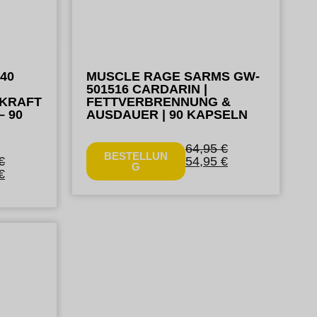
40
MUSCLE RAGE SARMS GW-
501516 CARDARIN |
KRAFT
FETTVERBRENNUNG &
– 90
AUSDAUER | 90 KAPSELN
64,95
€
BESTELLUN
€
54,95
€
G
€