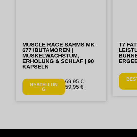
MUSCLE RAGE SARMS MK-
T7 FA
677 IBUTAMOREN |
LEIST
MUSKELWACHSTUM,
BURNE
ERHOLUNG & SCHLAF | 90
ERGEB
KAPSELN
BES
69,95
€
BESTELLUN
59,95
€
G