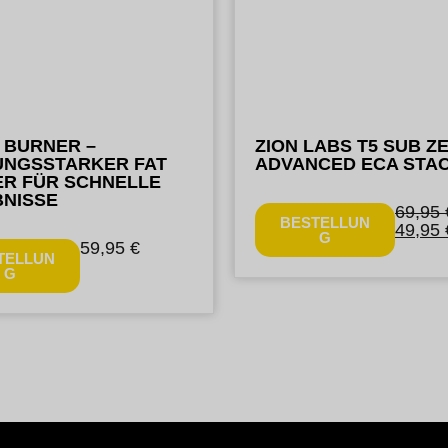
T BURNER –
ZION LABS T5 SUB Z
UNGSSTARKER FAT
ADVANCED ECA STA
R FÜR SCHNELLE
NISSE
69,95
BESTELLUN
49,95
G
59,95
€
TELLUN
G