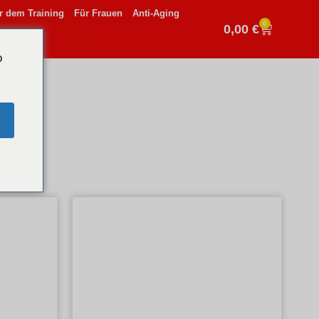
r dem Training
Für Frauen
Anti-Aging
0
0,00
€
o