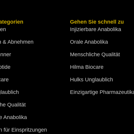
ategorien
Gehen Sie schnell zu
gen
Injizierbare Anabolika
n & Abnehmen
Orale Anabolika
enner
Menschliche Qualität
tide
Hilma Biocare
care
Hulks Unglaublich
laublich
Einzigartige Pharmazeutik
he Qualität
re Anabolika
n für Einspritzungen