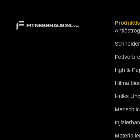
Produktk
Antiöstro
Schneide
Fettverbr
Hgh & Pep
Hilma bio
Hulks Ung
Menschlic
Injizierba
Materialie