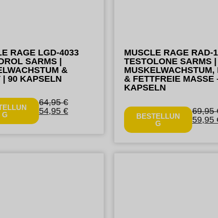
E RAGE LGD-4033
MUSCLE RAGE RAD-1
DROL SARMS |
TESTOLONE SARMS |
ELWACHSTUM &
MUSKELWACHSTUM, 
 | 90 KAPSELN
& FETTFREIE MASSE 
KAPSELN
64,95
€
TELLUN
54,95
€
69,95
G
BESTELLUN
59,95
G