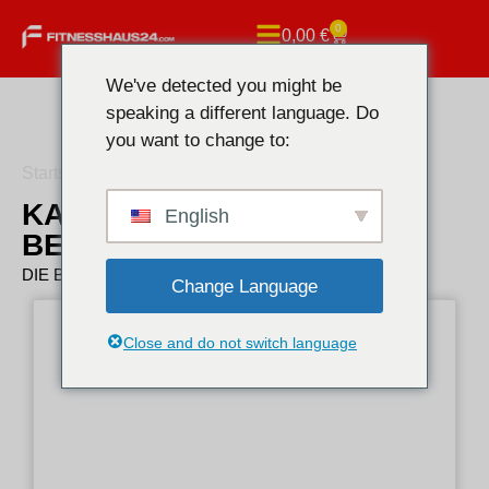
0
0,00
€
We've detected you might be
speaking a different language. Do
you want to change to:
Startseite
/ PCT nach der Behandlung
KAUFEN PCT NACH DER
English
BEHANDLUNG
DIE BESTEN PCT NACH DER BEHANDLUNG
Change Language
Close and do not switch language