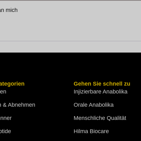
an mich
ategorien
Gehen Sie schnell zu
gen
Injizierbare Anabolika
n & Abnehmen
Orale Anabolika
enner
Menschliche Qualität
tide
Hilma Biocare