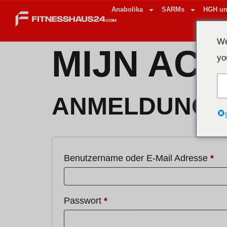
Anabolika
SARMs
HGH un
We
MIJN AC
yo
ANMELDUNG
Benutzername oder E-Mail Adresse
*
Passwort
*