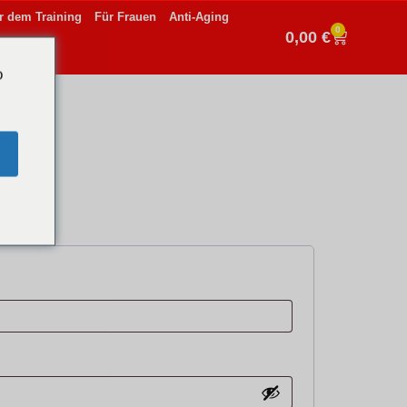
r dem Training
Für Frauen
Anti-Aging
0
0,00
€
o