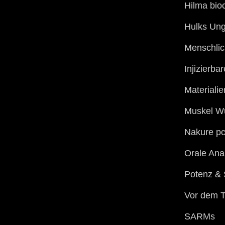
Hilma bio
Hulks Ung
Menschlic
Injizierba
Materialie
Muskel W
Nakure pc
Orale Ana
Potenz & 
Vor dem T
SARMs