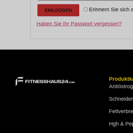
Erinnern Sie sich 
EINLOGGEN
Haben Sie Ihr Passwort vergessen?
Produktk
Antiöstro
Schneide
Fettverbr
Hgh & Pep