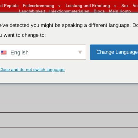
d Peptide
Fettverbrennung
Leistung und Erholung
Sex
Vo
Langlebigkeit
Injektionsmaterialien
Blogs
Mein Konto
've detected you might be speaking a different language. D
COUNT
u want to change to:
Change Language
English
Close and do not switch language