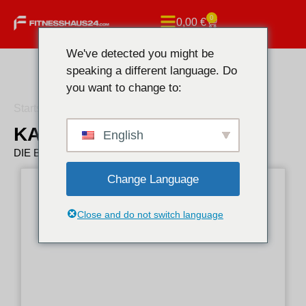
0
0,00
€
We've detected you might be
speaking a different language. Do
you want to change to:
Startseite
/ Hilma biocare
KAUFEN HILMA BIOCARE
English
DIE BESTEN HILMA BIOCARE
Change Language
Close and do not switch language