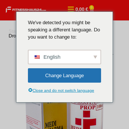
0
0,00
€
We've detected you might be
speaking a different language. Do
Startseite
/
Injizierbare Anabolika
/ Medi Pharma
DrostaMed Prop 100mg Masteron Propionate
you want to change to:
English
Change Language
Close and do not switch language