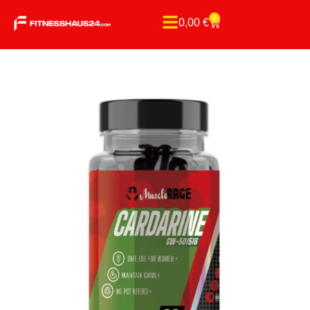
0
0,00
€