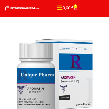
0
0,00
€