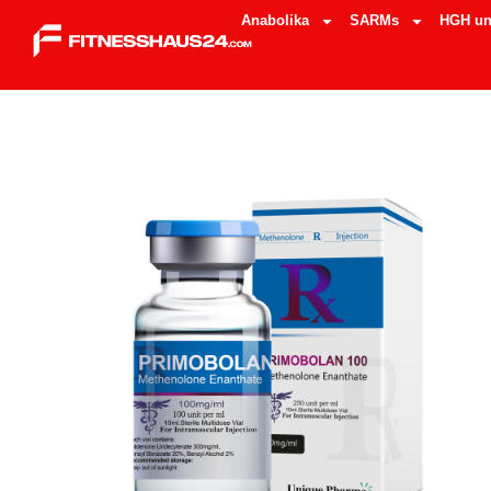
Anabolika
SARMs
HGH un