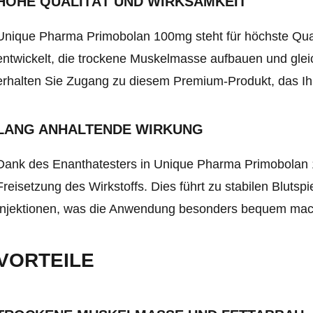
HOHE QUALITÄT UND WIRKSAMKEIT
Unique Pharma Primobolan 100mg steht für höchste Quali
entwickelt, die trockene Muskelmasse aufbauen und glei
erhalten Sie Zugang zu diesem Premium-Produkt, das Ihre
LANG ANHALTENDE WIRKUNG
Dank des Enanthatesters in Unique Pharma Primobolan 1
Freisetzung des Wirkstoffs. Dies führt zu stabilen Blutsp
Injektionen, was die Anwendung besonders bequem mac
VORTEILE