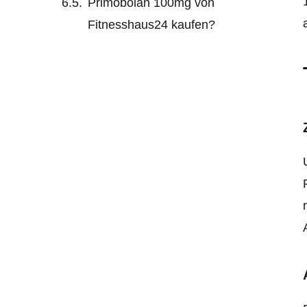
Primobolan 100mg von
Fitnesshaus24 kaufen?