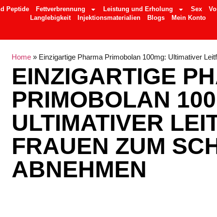
d Peptide
Fettverbrennung
Leistung und Erholung
Sex
Vo
Langlebigkeit
Injektionsmaterialien
Blogs
Mein Konto
Home
»
Einzigartige Pharma Primobolan 100mg: Ultimativer Le
EINZIGARTIGE P
PRIMOBOLAN 10
ULTIMATIVER LEI
FRAUEN ZUM SC
ABNEHMEN