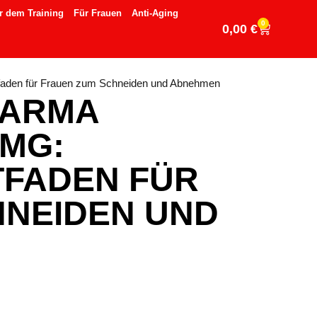
r dem Training
Für Frauen
Anti-Aging
0
0,00
€
itfaden für Frauen zum Schneiden und Abnehmen
HARMA
0MG:
TFADEN FÜR
HNEIDEN UND