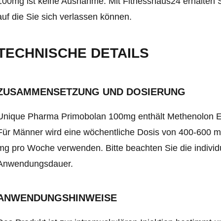
100mg ist keine Ausnahme. Mit Fitnesshaus24 erhalten S
auf die Sie sich verlassen können.
TECHNISCHE DETAILS
ZUSAMMENSETZUNG UND DOSIERUNG
Unique Pharma Primobolan 100mg enthält Methenolon Enan
Für Männer wird eine wöchentliche Dosis von 400-600 
mg pro Woche verwenden. Bitte beachten Sie die indivi
Anwendungsdauer.
ANWENDUNGSHINWEISE