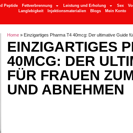
d Peptide
Fettverbrennung
Leistung und Erholung
Sex
Vo
Langlebigkeit
Injektionsmaterialien
Blogs
Mein Konto
Home
»
Einzigartiges Pharma T4 40mcg: Der ultimative Guide
EINZIGARTIGES 
40MCG: DER ULTI
FÜR FRAUEN ZU
UND ABNEHMEN