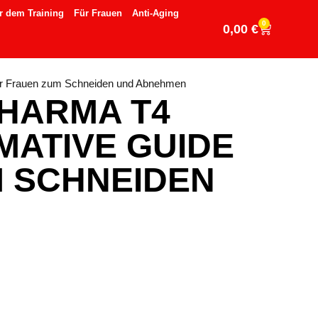
r dem Training
Für Frauen
Anti-Aging
0
0,00
€
 für Frauen zum Schneiden und Abnehmen
PHARMA T4
MATIVE GUIDE
M SCHNEIDEN