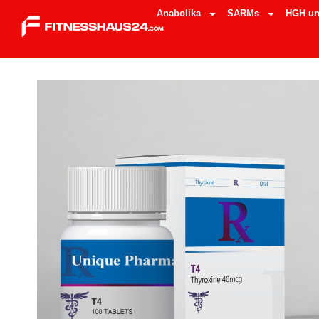
Anabolika
SARMs
HGH un