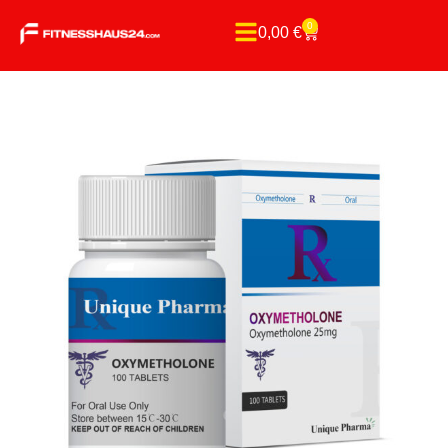
0
0,00
€