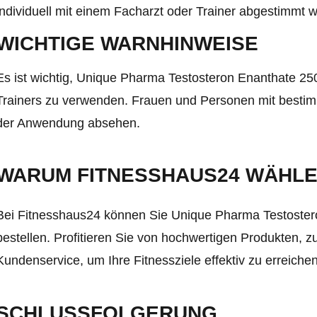
individuell mit einem Facharzt oder Trainer abgestimmt 
WICHTIGE WARNHINWEISE
Es ist wichtig, Unique Pharma Testosteron Enanthate 25
Trainers zu verwenden. Frauen und Personen mit besti
der Anwendung absehen.
WARUM FITNESSHAUS24 WÄHL
Bei Fitnesshaus24 können Sie Unique Pharma Testostero
bestellen. Profitieren Sie von hochwertigen Produkten, z
Kundenservice, um Ihre Fitnessziele effektiv zu erreichen
SCHLUSSFOLGERUNG