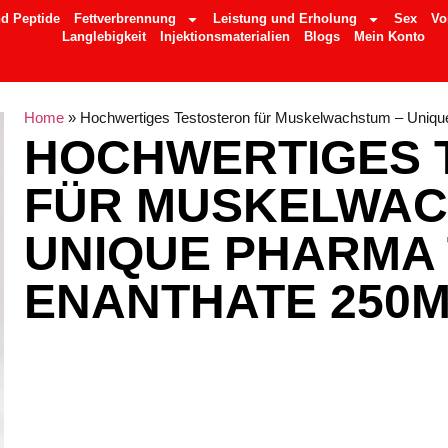
d Peptide
Fettverbrennung
Leistung und Erholung
Sex
Vo
Langlebigkeit
Injektionsmaterialien
Blogs
Mein Konto
Home
»
Hochwertiges Testosteron für Muskelwachstum – Uniq
HOCHWERTIGES 
FÜR MUSKELWAC
UNIQUE PHARMA
ENANTHATE 250