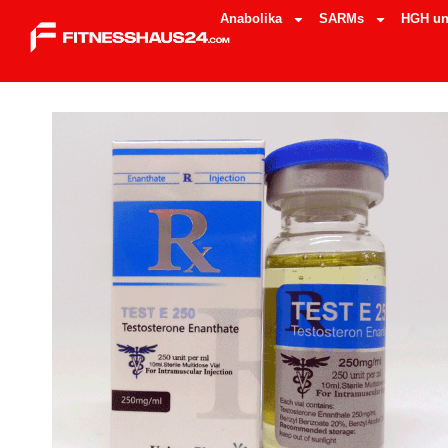
Anabolika
SARMs
HGH un