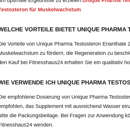
um optimale Ergebnisse zu erzielen.
Unique Pharma Tes
Testosteron für Muskelwachstum
WELCHE VORTEILE BIETET UNIQUE PHARMA
Die Vorteile von Unique Pharma Testosteron Enanthate 2
Muskelwachstum zu fördern, die Regeneration zu beschle
den Kauf bei Fitnesshaus24 erhalten Sie ein qualitativ ho
WIE VERWENDE ICH UNIQUE PHARMA TESTO
Die empfohlene Dosierung von Unique Pharma Testostero
empfohlen, das Supplement mit ausreichend Wasser einz
bitte die Packungsbeilage. Bei Fragen zur Anwendung kö
Fitnesshaus24 wenden.