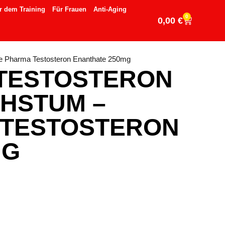
r dem Training
Für Frauen
Anti-Aging
0
0,00
€
ue Pharma Testosteron Enanthate 250mg
TESTOSTERON
HSTUM –
 TESTOSTERON
MG