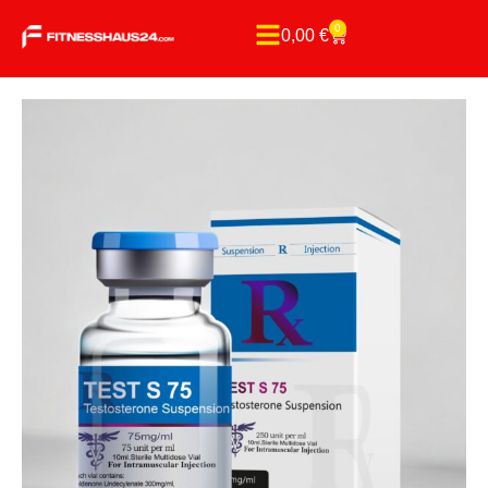
0
0,00
€