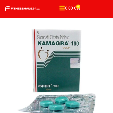
0
0,00
€