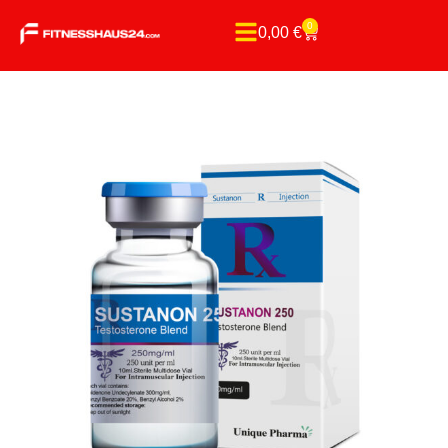
0
0,00
€