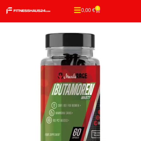
0
0,00
€