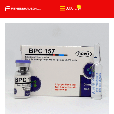
0
0,00
€