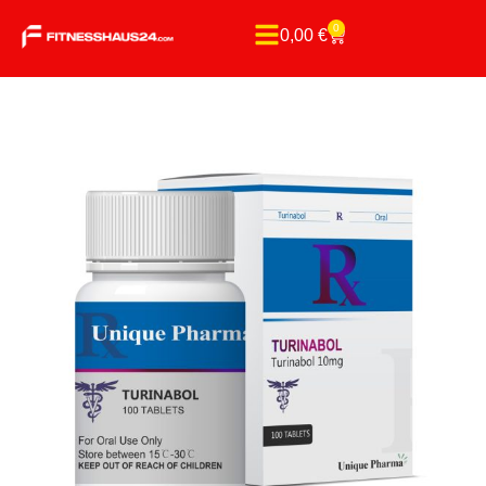
0
0,00
€