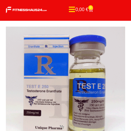
0
0,00
€