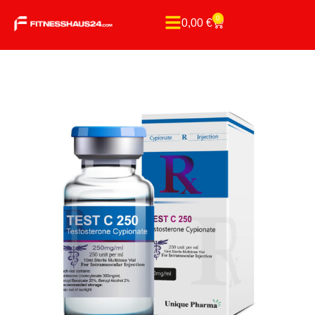
0
0,00
€