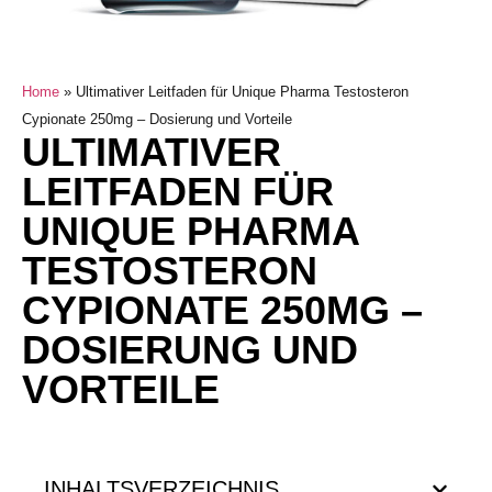
Home
»
Ultimativer Leitfaden für Unique Pharma Testosteron
Cypionate 250mg – Dosierung und Vorteile
ULTIMATIVER
LEITFADEN FÜR
UNIQUE PHARMA
TESTOSTERON
CYPIONATE 250MG –
DOSIERUNG UND
VORTEILE
INHALTSVERZEICHNIS