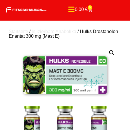
0
0,00
€
Startseite
/
Injizierbare Anabolika
/ Hulks Drostanolon
Enantat 300 mg (Mast E)