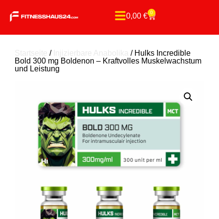
0
0,00
€
Startseite
/
Injizierbare Anabolika
/ Hulks Incredible
Bold 300 mg Boldenon – Kraftvolles Muskelwachstum
und Leistung