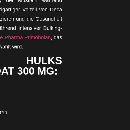
ung der Muskeln während
igartiger Vorteil von Deca
uzieren und die Gesundheit
hrend intensiver Bulking-
e Pharma Primobolan
, das
wählt wird.
N HULKS
T 300 MG:
iten