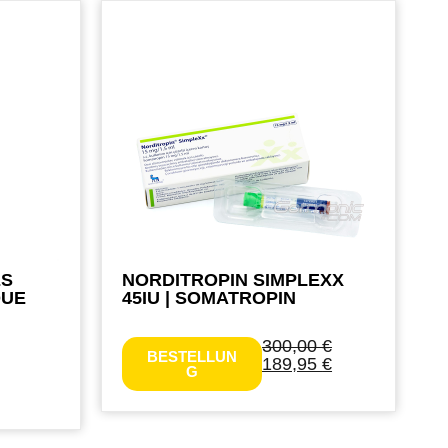
ES
NORDITROPIN SIMPLEXX
QUE
45IU | SOMATROPIN
300,00
€
BESTELLUN
189,95
€
G