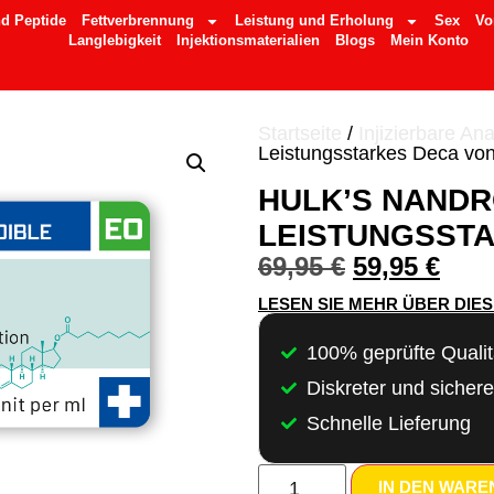
d Peptide
Fettverbrennung
Leistung und Erholung
Sex
Vo
Langlebigkeit
Injektionsmaterialien
Blogs
Mein Konto
Startseite
/
Injizierbare An
Leistungsstarkes Deca vo
HULK’S NANDR
LEISTUNGSSTA
69,95
€
59,95
€
LESEN SIE MEHR ÜBER DIE
100% geprüfte Qualit
Diskreter und sicher
Schnelle Lieferung
IN DEN WAR