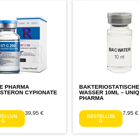
E PHARMA
BAKTERIOSTATISCH
STERON CYPIONATE
WASSER 10ML – UNI
PHARMA
39,95
€
7,95
€
TELLUN
BESTELLUN
G
G