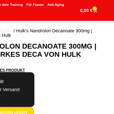
r dem Training
Für Frauen
Anti-Aging
0
0,00
€
abolika
/ Hulk’s Nandrolon Decanoate 300mg |
n Hulk
OLON DECANOATE 300MG |
RKES DECA VON HULK
SES PRODUKT
ät
er Versand
ENKORB LEGEN