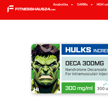
Anabolika
SARMs
HGH un