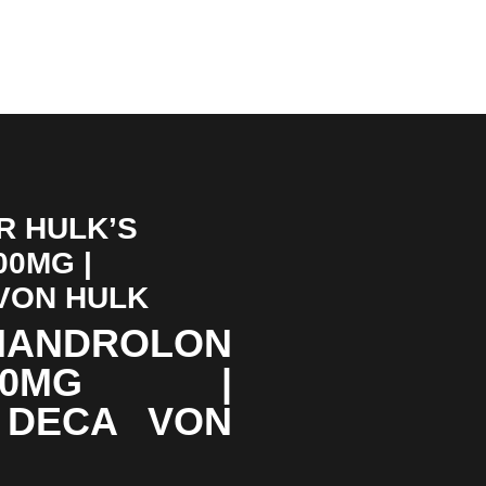
R HULK’S
0MG |
VON HULK
 NANDROLON
00MG |
 DECA VON