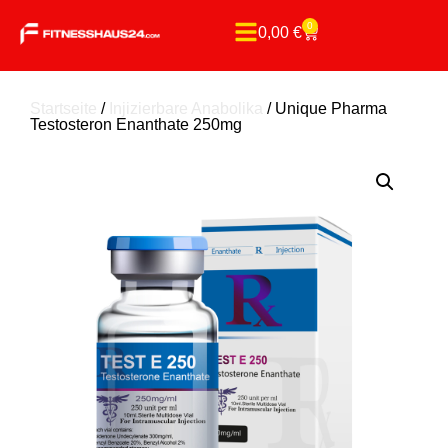
0
0,00
€
Startseite
/
Injizierbare Anabolika
/ Unique Pharma
Testosteron Enanthate 250mg