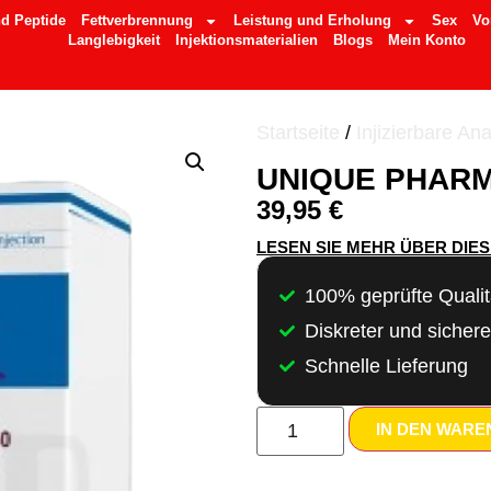
d Peptide
Fettverbrennung
Leistung und Erholung
Sex
Vo
Langlebigkeit
Injektionsmaterialien
Blogs
Mein Konto
Startseite
/
Injizierbare An
UNIQUE PHARM
39,95
€
LESEN SIE MEHR ÜBER DIE
100% geprüfte Qualit
Diskreter und sicher
Schnelle Lieferung
IN DEN WAR