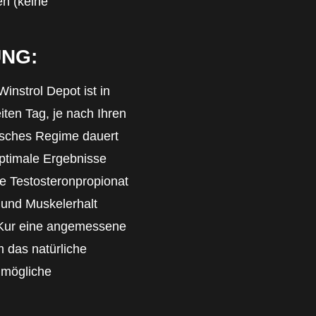
n (keine
NG:
nstrol Depot ist in
ten Tag, je nach Ihren
pisches Regime dauert
ptimale Ergebnisse
ie Testosteronpropionat
 und Muskelerhalt
r Kur eine angemessene
 das natürliche
 mögliche