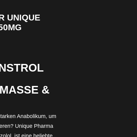
R UNIQUE
50MG
INSTROL
MASSE &
starken Anabolikum, um
mieren? Unique Pharma
lol, ist eine beliebte