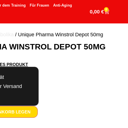
r dem Training
Für Frauen
Anti-Aging
0
0,00
€
abolika
/ Unique Pharma Winstrol Depot 50mg
A WINSTROL DEPOT 50MG
SES PRODUKT
ät
er Versand
ENKORB LEGEN