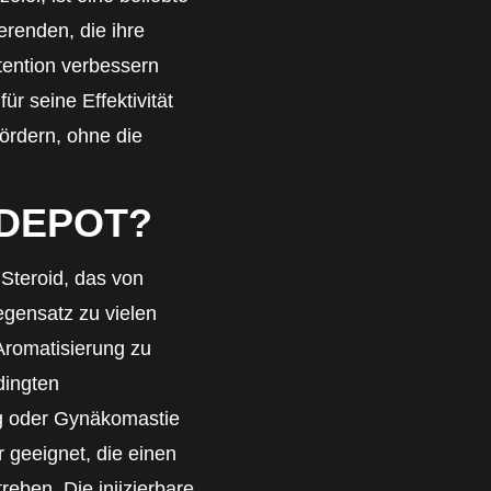
erenden, die ihre
tention verbessern
für seine Effektivität
ördern, ohne die
 DEPOT?
 Steroid, das von
egensatz zu vielen
Aromatisierung zu
dingten
g oder Gynäkomastie
r geeignet, die einen
reben. Die injizierbare