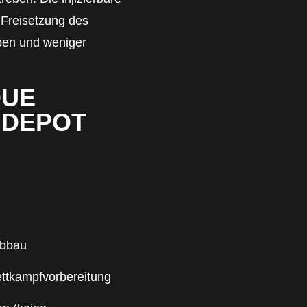
 Freisetzung des
iben und weniger
QUE
 DEPOT
abbau
ettkampfvorbereitung