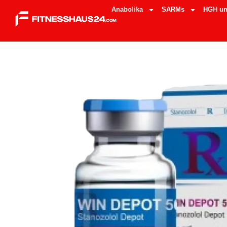
Anabolika
SARMs
HGH un